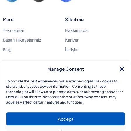
Menü
Şirketimiz
Teknolojiler
Hakkımızda
Başarı Hikayelerimiz
Kariyer
Blog
İletişim
Yasal
Manage Consent
KVKK
To provide the best experiences, we use technologies like cookies to
store and/or access device information. Consenting to these
Gizlilik Politikası
technologies will allow us to process data such as browsing behavior or
unique IDs on this site. Not consenting or withdrawing consent, may
Kalite Standartları
adversely affect certain features and functions.
Accept
info@bentego.com
+90 850 466 34 26