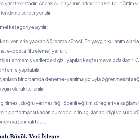
yaratmaktadır. Ancak bu başarının arkasında kaliteli eğitim v
rlendirme süreci yer alır.
el kategoriye ayrılır:
iketli verilerle yapılan öğrenme süreci. En yaygın kullanım alanla
a, e-posta filtreleme) yer alır.
Etiketlenmemiş verilerdeki gizli yapıları keşfetmeye odaklanır. 
temle yapılabilir.
 Ajanların bir ortamda deneme-yanılma yoluyla öğrenmesini sağla
gın olarak kullanılır.
rilmesi, doğru veri hazırlığı, özenli eğitim süreçleri ve sağlam
in performansı kadar, bu modellerin açıklanabilirliği ve sürdürül
önem kazanmaktadır.
nlı Büyük Veri İşleme