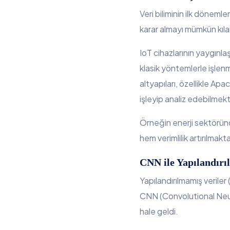
Veri biliminin ilk döneml
karar almayı mümkün kılan
IoT cihazlarının yaygınla
klasik yöntemlerle işle
altyapıları, özellikle Ap
işleyip analiz edebilmekt
Örneğin enerji sektörün
hem verimlilik artırılma
CNN ile Yapılandırı
Yapılandırılmamış veriler 
CNN (Convolutional Neura
hale geldi.