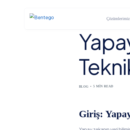
Çözümlerimiz
Yapay
BÜYÜK VERİ ÇÖZÜMLERİ
Tekn
Açık Kaynaklı Büyük Veri Çözümleri
Gerçek Zamanlı Akış Çözümleri
Veri Ambarı (DWH) Çözümleri
5 MIN READ
BLOG
Data Lake Çözümleri
Yapay Zeka, Makine ve Derin Öğrenme Çözümleri
Giriş: Yapa
Yapay zekanın veri bilim