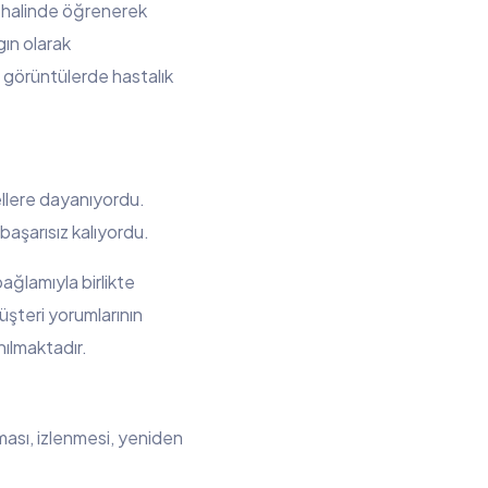
ar halinde öğrenerek
gın olarak
i görüntülerde hastalık
ellere dayanıyordu.
aşarısız kalıyordu.
bağlamıyla birlikte
üşteri yorumlarının
nılmaktadır.
ması, izlenmesi, yeniden