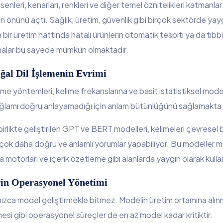
nleri, kenarları, renkleri ve diğer temel öznitelikleri katmanl
in önünü açtı. Sağlık, üretim, güvenlik gibi birçok sektörde yay
 bir üretim hattında hatalı ürünlerin otomatik tespiti ya da tıbb
lamalar bu sayede mümkün olmaktadır.
ğal Dil İşlemenin Evrimi
eme yöntemleri, kelime frekanslarına ve basit istatistiksel mod
ağlamı doğru anlayamadığı için anlam bütünlüğünü sağlamakta b
birlikte geliştirilen GPT ve BERT modelleri, kelimeleri çevresel 
, çok daha doğru ve anlamlı yorumlar yapabiliyor. Bu modeller m
ma motorları ve içerik özetleme gibi alanlarda yaygın olarak kulla
in Operasyonel Yönetimi
nızca model geliştirmekle bitmez. Modelin üretim ortamına alın
esi gibi operasyonel süreçler de en az model kadar kritiktir.