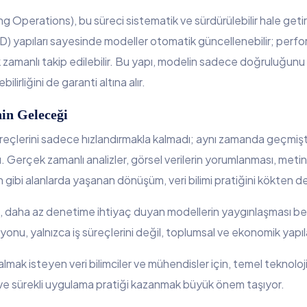
Operations), bu süreci sistematik ve sürdürülebilir hale getir
CD) yapıları sayesinde modeller otomatik güncellenebilir; perfor
 zamanlı takip edilebilir. Bu yapı, modelin sadece doğruluğunu
bilirliğini de garanti altına alır.
nin Geleceği
süreçlerini sadece hızlandırmakla kalmadı; aynı zamanda geçmiş
adı. Gerçek zamanlı analizler, görsel verilerin yorumlanması, metin
bi alanlarda yaşanan dönüşüm, veri bilimi pratiğini kökten değ
ı, daha az denetime ihtiyaç duyan modellerin yaygınlaşması be
nu, yalnızca iş süreçlerini değil, toplumsal ve ekonomik yapıla
mak isteyen veri bilimciler ve mühendisler için, temel teknoloji
 ve sürekli uygulama pratiği kazanmak büyük önem taşıyor.