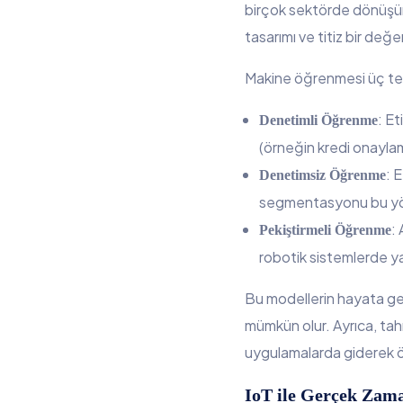
birçok sektörde dönüşüm 
tasarımı ve titiz bir değe
Makine öğrenmesi üç tem
: Et
Denetimli Öğrenme
(örneğin kredi onaylam
: 
Denetimsiz Öğrenme
segmentasyonu bu yön
:
Pekiştirmeli Öğrenme
robotik sistemlerde yay
Bu modellerin hayata geçi
mümkün olur. Ayrıca, tahm
uygulamalarda giderek 
IoT ile Gerçek Zama