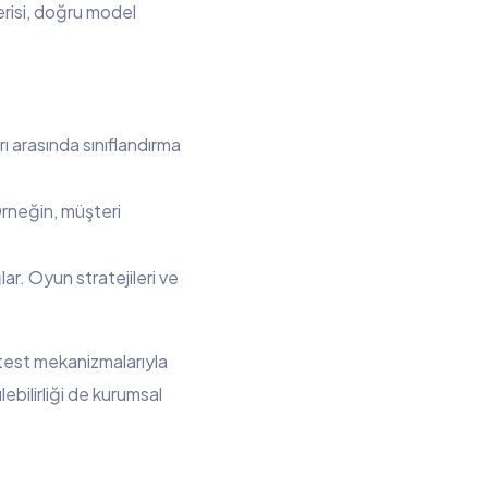
erisi, doğru model
rı arasında sınıflandırma
Örneğin, müşteri
r. Oyun stratejileri ve
 test mekanizmalarıyla
ebilirliği de kurumsal