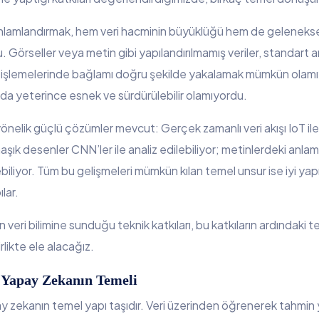
lamlandırmak, hem veri hacminin büyüklüğü hem de geleneksel y
Görseller veya metin gibi yapılandırılmamış veriler, standart an
l işlemelerinde bağlamı doğru şekilde yakalamak mümkün olamı
da yeterince esnek ve sürdürülebilir olamıyordu.
nelik güçlü çözümler mevcut: Gerçek zamanlı veri akışı IoT ile bi
aşık desenler CNN’ler ile analiz edilebiliyor; metinlerdeki anlam
liyor. Tüm bu gelişmeleri mümkün kılan temel unsur ise iyi yapıl
lar.
veri bilimine sunduğu teknik katkıları, bu katkıların ardındaki 
likte ele alacağız.
Yapay Zekanın Temeli
 zekanın temel yapı taşıdır. Veri üzerinden öğrenerek tahmin 