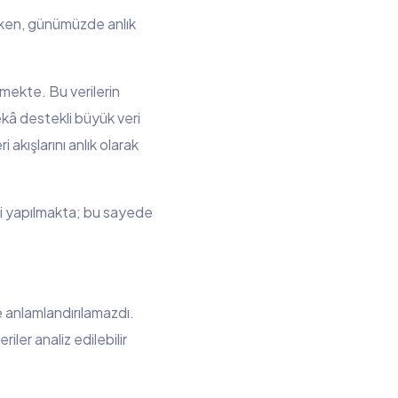
lırken, günümüzde anlık
lmekte. Bu verilerin
kâ destekli büyük veri
akışlarını anlık olarak
ni yapılmakta; bu sayede
le anlamlandırılamazdı.
er analiz edilebilir