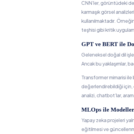
CNN’ler, görüntüdeki dese
karmaşık görsel analizler
kullanılmaktadır. Örneğin
teşhisi gibi kritik uygu
GPT ve BERT ile Do
Geleneksel doğal dil işl
Ancak bu yaklaşımlar, b
Transformer mimarisi ile 
değerlendirebildiği için
analizi, chatbot’lar, ara
MLOps ile Modeller
Yapay zeka projeleri yal
eğitilmesi ve güncellenm