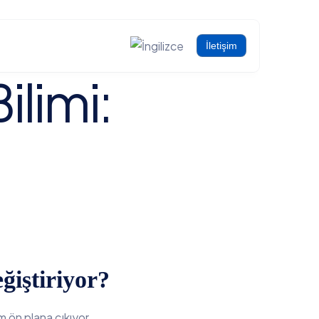
İletişim
ilimi:
E İŞLEME ÇÖZÜMLERI
an
ER ÇÖZÜMLER
m
ğiştiriyor?
m ön plana çıkıyor.