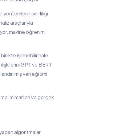
Bize ulaşın
öntemlerin sınırlılığı
aliz araçlarıyla
yor, makine öğrenimi
rlikte işlenebilir hale
 ilişkilerini GPT ve BERT
andırılmış veri eğitimi
temel mimarileri ve gerçek
yapan algoritmalar,