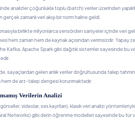
erinde analizler çoğunlukla toplu (batch) veriler üzerinden yapı
 gerçek zamanlı veri akışı bir norm haline geldi.
şmasıyla birlikte milyonlarca sensörden saniyeler içinde veri ge
nmesi hem zaman hem de kaynak açısından verimsizdir. Yapay ze
ache Kafka, Apache Spark gibi dağıtık sistemler sayesinde bu veri 
edir.
de, sayaçlardan gelen anlık veriler doğrultusunda talep tahmi
kta hem de arz-talep dengesi korunmaktadır.
lmamış Verilerin Analizi
(görseller, videolar, ses kayıtları), klasik veri analizi yöntemleriy
l Networks) gibi derin öğrenme modelleri sayesinde bu tür veril