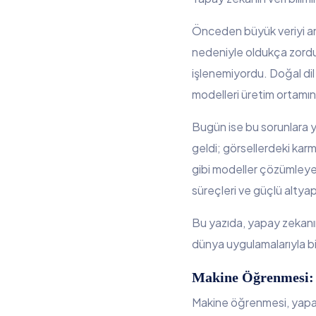
Özel çözümlere mi ihtiyacınız var?
Önceden büyük veriyi an
Bentego’nun uyarlanabilir çözümleri hizmetinizde.
nedeniyle oldukça zordu. 
işlenemiyordu. Doğal di
modelleri üretim ortamın
Bugün ise bu sorunlara yö
geldi; görsellerdeki karm
gibi modeller çözümleyebi
süreçleri ve güçlü altyapı
Bu yazıda, yapay zekanın 
dünya uygulamalarıyla bir
Makine Öğrenmesi: 
Makine öğrenmesi, yapay