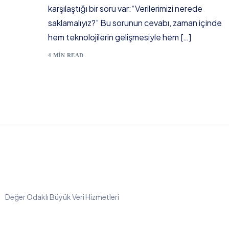
karşılaştığı bir soru var:“Verilerimizi nerede
Özel çözümlere mi ihtiyacınız var?
saklamalıyız?” Bu sorunun cevabı, zaman içinde
Bentego’nun uyarlanabilir çözümleri hizmetinizde.
hem teknolojilerin gelişmesiyle hem […]
4 MIN READ
Değer Odaklı Büyük Veri Hizmetleri