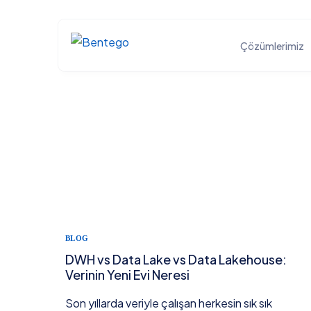
Çözümlerimiz
BÜYÜK VERİ ÇÖZÜMLERİ
Açık Kaynaklı Büyük Veri Çözümleri
Gerçek Zamanlı Akış Çözümleri
Veri Ambarı (DWH) Çözümleri
Data Lake Çözümleri
BLOG
DWH vs Data Lake vs Data Lakehouse:
Yapay Zeka, Makine ve Derin Öğrenme Çözümle
Verinin Yeni Evi Neresi
Son yıllarda veriyle çalışan herkesin sık sık