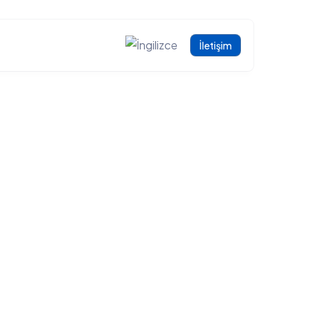
İletişim
E İŞLEME ÇÖZÜMLERI
man
ER ÇÖZÜMLER
im