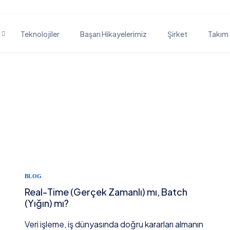
Teknolojiler
Başarı Hikayelerimiz
Şirket
Takım
İŞ SÜRECI ÇÖZÜMLERI
BELG
Müşteri Yolculuğu Çözümleri
Doc
İş Süreci Otomasyonu
-
DİĞ
Eğit
-
BLOG
-
Real-Time (Gerçek Zamanlı) mı, Batch
ri
-
(Yığın) mı?
Veri işleme, iş dünyasında doğru kararları almanın