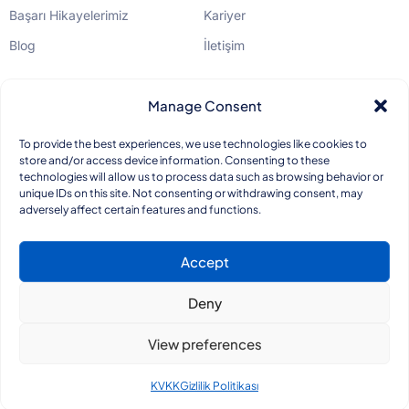
Başarı Hikayelerimiz
Kariyer
Blog
İletişim
Yasal
Manage Consent
KVKK
To provide the best experiences, we use technologies like cookies to
store and/or access device information. Consenting to these
Gizlilik Politikası
technologies will allow us to process data such as browsing behavior or
unique IDs on this site. Not consenting or withdrawing consent, may
Kalite Standartları
adversely affect certain features and functions.
Accept
info@bentego.com
+90 850 466 34 26
Deny
View preferences
İletişim
Bentego Teknoloji A.Ş. © 2025
KVKK
Gizlilik Politikası